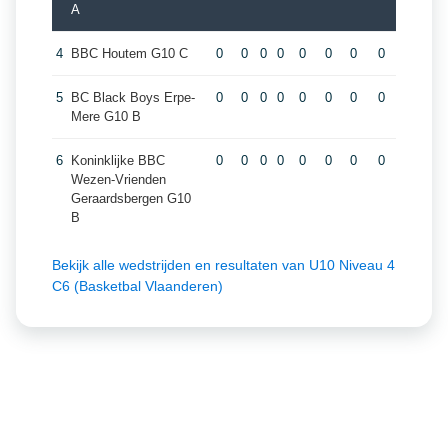
A
4
BBC Houtem G10 C
0
0
0
0
0
0
0
0
5
BC Black Boys Erpe-
0
0
0
0
0
0
0
0
Mere G10 B
6
Koninklijke BBC
0
0
0
0
0
0
0
0
Wezen-Vrienden
Geraardsbergen G10
B
Bekijk alle wedstrijden en resultaten van U10 Niveau 4
C6 (Basketbal Vlaanderen)