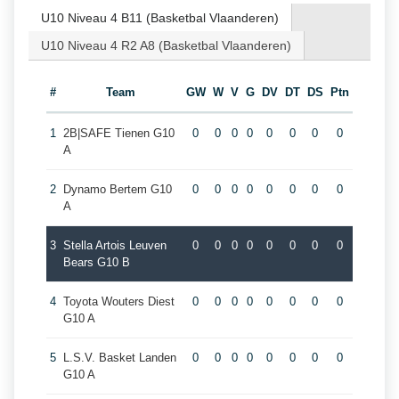
U10 Niveau 4 B11 (Basketbal Vlaanderen)
U10 Niveau 4 R2 A8 (Basketbal Vlaanderen)
#
Team
GW
W
V
G
DV
DT
DS
Ptn
1
2B|SAFE Tienen G10
0
0
0
0
0
0
0
0
A
2
Dynamo Bertem G10
0
0
0
0
0
0
0
0
A
3
Stella Artois Leuven
0
0
0
0
0
0
0
0
Bears G10 B
4
Toyota Wouters Diest
0
0
0
0
0
0
0
0
G10 A
5
L.S.V. Basket Landen
0
0
0
0
0
0
0
0
G10 A