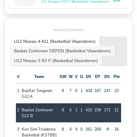
U12 Niveau 3 R2 F (Basketbal Vlaanderen)
RANGSCHIKKING
U12 Niveau 4 A11 (Basketbal Vlaanderen)
Basket Zonhoven OEFEN (Basketbal Vlaanderen)
U12 Niveau 3 R2 F (Basketbal Vlaanderen)
#
Team
GW
W
V
G
DV
DT
DS
Ptn
1
BasKet Tongeren
8
7
0
1
434
187
247
23
G12 A
2
Basket Zonhoven
8
6
1
1
410
238
172
21
G12 B
3
Kon Sint-Truidense
8
4
4
0
261
269
-8
16
Basketbal (KSTBB)