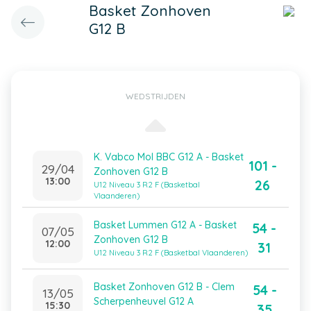
Basket Zonhoven
G12 B
WEDSTRIJDEN
K. Vabco Mol BBC G12 A - Basket
101 -
29/04
Zonhoven G12 B
13:00
26
U12 Niveau 3 R2 F (Basketbal
Vlaanderen)
Basket Lummen G12 A - Basket
54 -
07/05
Zonhoven G12 B
12:00
31
U12 Niveau 3 R2 F (Basketbal Vlaanderen)
Basket Zonhoven G12 B - Clem
54 -
13/05
Scherpenheuvel G12 A
15:30
35