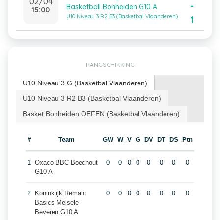
02/04
-
Basketball Bonheiden G10 A
15:00
U10 Niveau 3 R2 B3 (Basketbal Vlaanderen)
1
RANGSCHIKKING
U10 Niveau 3 G (Basketbal Vlaanderen)
U10 Niveau 3 R2 B3 (Basketbal Vlaanderen)
Basket Bonheiden OEFEN (Basketbal Vlaanderen)
#
Team
GW
W
V
G
DV
DT
DS
Ptn
1
Oxaco BBC Boechout
0
0
0
0
0
0
0
0
G10 A
2
Koninklijk Remant
0
0
0
0
0
0
0
0
Basics Melsele-
Beveren G10 A