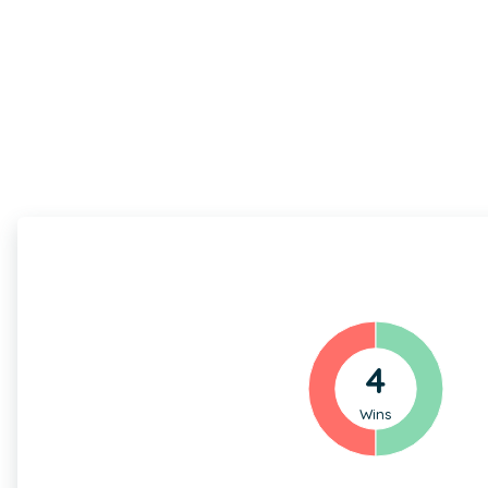
4
Wins