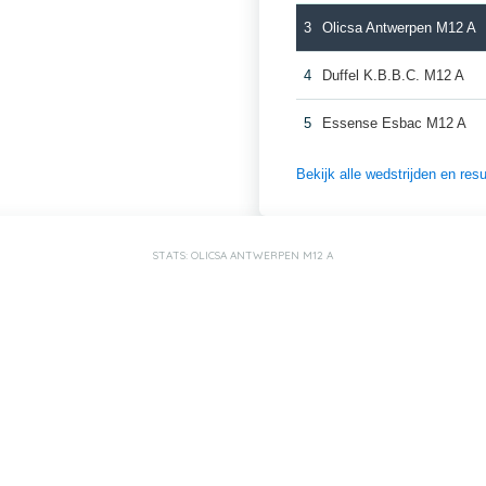
3
Olicsa Antwerpen M12 A
4
Duffel K.B.B.C. M12 A
5
Essense Esbac M12 A
Bekijk alle wedstrijden en re
STATS: OLICSA ANTWERPEN M12 A