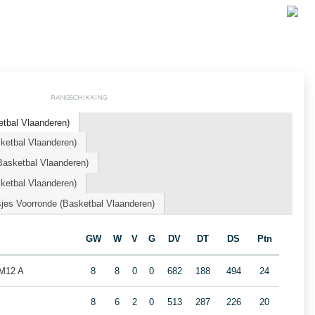
RANGSCHIKKING
tbal Vlaanderen)
etbal Vlaanderen)
asketbal Vlaanderen)
etbal Vlaanderen)
jes Voorronde (Basketbal Vlaanderen)
GW
W
V
G
DV
DT
DS
Ptn
M12 A
8
8
0
0
682
188
494
24
8
6
2
0
513
287
226
20