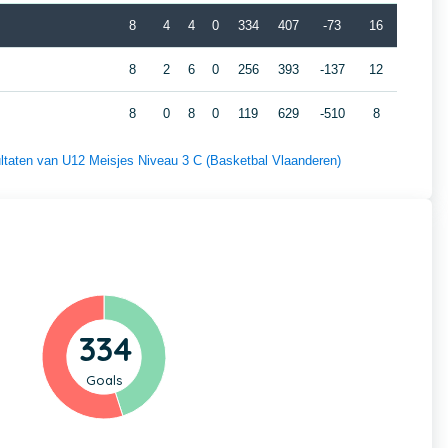
8
4
4
0
334
407
-73
16
8
2
6
0
256
393
-137
12
8
0
8
0
119
629
-510
8
sultaten van U12 Meisjes Niveau 3 C (Basketbal Vlaanderen)
334
Goals