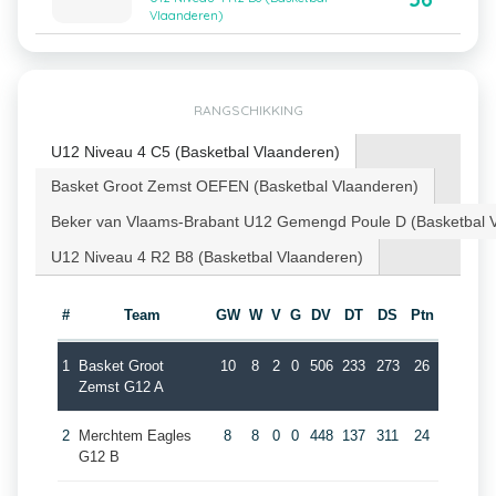
Vlaanderen)
RANGSCHIKKING
U12 Niveau 4 C5 (Basketbal Vlaanderen)
Basket Groot Zemst OEFEN (Basketbal Vlaanderen)
Beker van Vlaams-Brabant U12 Gemengd Poule D (Basketbal 
U12 Niveau 4 R2 B8 (Basketbal Vlaanderen)
#
Team
GW
W
V
G
DV
DT
DS
Ptn
1
Basket Groot
10
8
2
0
506
233
273
26
Zemst G12 A
2
Merchtem Eagles
8
8
0
0
448
137
311
24
G12 B