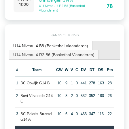
Grimbergen G14 A
11:00
78
U14 Niveau 4 R2 B6 (Basketbal
Vlaanderen)
RANGSCHIKKING
U14 Niveau 4 B8 (Basketbal Vlaanderen)
U14 Niveau 4 R2 B6 (Basketbal Vlaanderen)
#
Team
GW
W
V
G
DV
DT
DS
Ptn
1
BC Opwijk G14 B
10
9
1
0
441
278
163
28
2
Bavi Vilvoorde G14
10
8
2
0
532
352
180
26
C
3
BC Polaris Brussel
10
6
4
0
463
347
116
22
G14 A