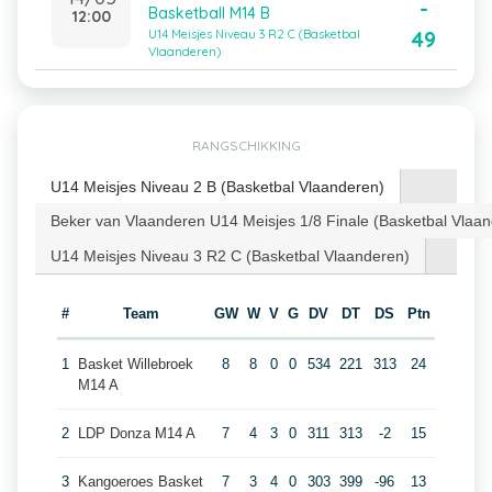
-
Basketball M14 B
12:00
49
U14 Meisjes Niveau 3 R2 C (Basketbal
Vlaanderen)
RANGSCHIKKING
U14 Meisjes Niveau 2 B (Basketbal Vlaanderen)
Beker van Vlaanderen U14 Meisjes 1/8 Finale (Basketbal Vlaa
U14 Meisjes Niveau 3 R2 C (Basketbal Vlaanderen)
#
Team
GW
W
V
G
DV
DT
DS
Ptn
1
Basket Willebroek
8
8
0
0
534
221
313
24
M14 A
2
LDP Donza M14 A
7
4
3
0
311
313
-2
15
3
Kangoeroes Basket
7
3
4
0
303
399
-96
13