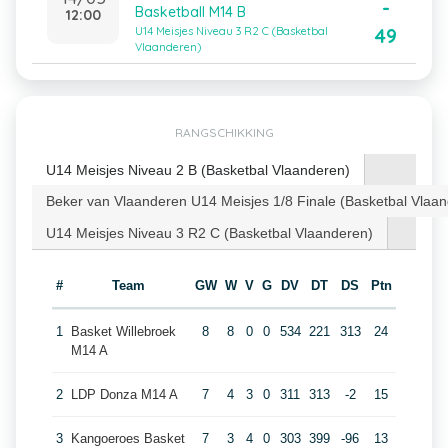
-
Basketball M14 B
12:00
49
U14 Meisjes Niveau 3 R2 C (Basketbal
Vlaanderen)
RANGSCHIKKING
U14 Meisjes Niveau 2 B (Basketbal Vlaanderen)
Beker van Vlaanderen U14 Meisjes 1/8 Finale (Basketbal Vlaa
U14 Meisjes Niveau 3 R2 C (Basketbal Vlaanderen)
#
Team
GW
W
V
G
DV
DT
DS
Ptn
1
Basket Willebroek
8
8
0
0
534
221
313
24
M14 A
2
LDP Donza M14 A
7
4
3
0
311
313
-2
15
3
Kangoeroes Basket
7
3
4
0
303
399
-96
13