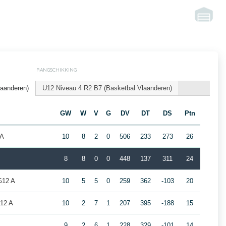
RANGSCHIKKING
laanderen)
U12 Niveau 4 R2 B7 (Basketbal Vlaanderen)
GW
W
V
G
DV
DT
DS
Ptn
 A
10
8
2
0
506
233
273
26
8
8
0
0
448
137
311
24
G12 A
10
5
5
0
259
362
-103
20
G12 A
10
2
7
1
207
395
-188
15
A
9
2
6
1
228
329
-101
14