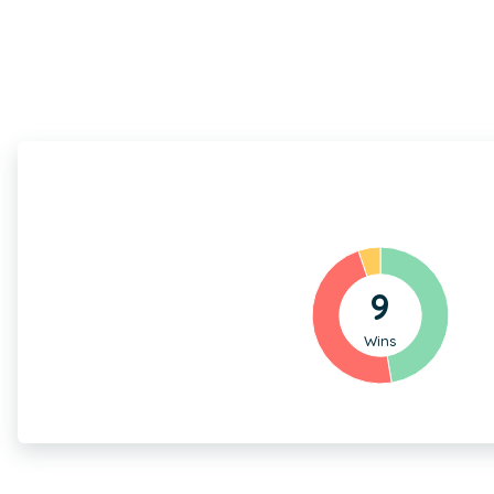
9
Wins