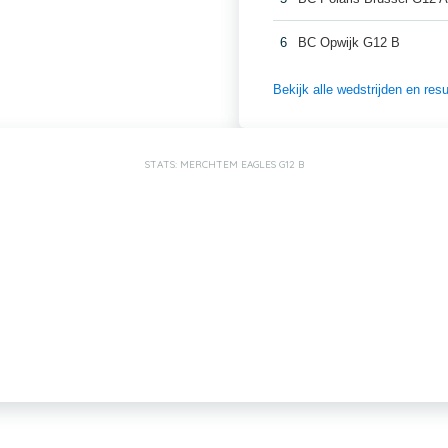
6
BC Opwijk G12 B
Bekijk alle wedstrijden en re
STATS: MERCHTEM EAGLES G12 B