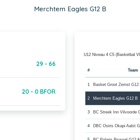
Merchtem Eagles G12 B
U12 Niveau 4 C5 (Basketbal V
29 - 66
#
Team
1
Basket Groot Zemst G12
20 - 0 BFOR
2
Merchtem Eagles G12 B
3
BC Streek Inn Vilvoorde 
4
DBC Osiris Okapi Aalst 
5
BC Polaris Brussel G12 