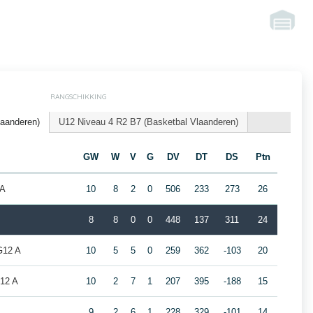
RANGSCHIKKING
laanderen)
U12 Niveau 4 R2 B7 (Basketbal Vlaanderen)
GW
W
V
G
DV
DT
DS
Ptn
 A
10
8
2
0
506
233
273
26
8
8
0
0
448
137
311
24
G12 A
10
5
5
0
259
362
-103
20
G12 A
10
2
7
1
207
395
-188
15
A
9
2
6
1
228
329
-101
14