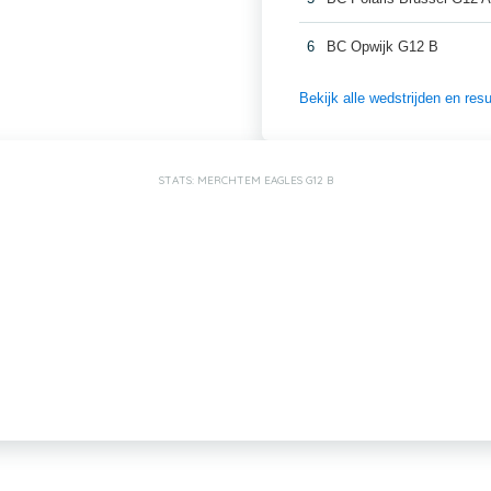
6
BC Opwijk G12 B
Bekijk alle wedstrijden en re
STATS: MERCHTEM EAGLES G12 B