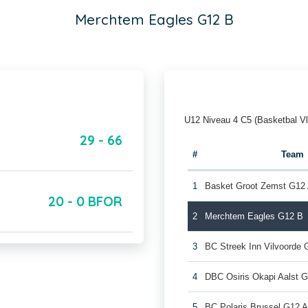
Merchtem Eagles G12 B
U12 Niveau 4 C5 (Basketbal V
29 - 66
#
Team
1
Basket Groot Zemst G12
20 - 0 BFOR
2
Merchtem Eagles G12 B
3
BC Streek Inn Vilvoorde 
4
DBC Osiris Okapi Aalst 
5
BC Polaris Brussel G12 