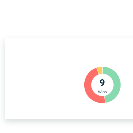
9
Wins