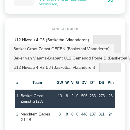
Vlaanderen)
RANGSCHIKKING
U12 Niveau 4 C5 (Basketbal Vlaanderen)
Basket Groot Zemst OEFEN (Basketbal Vlaanderen)
Beker van Vlaams-Brabant U12 Gemengd Poule D (Basketbal 
U12 Niveau 4 R2 B8 (Basketbal Vlaanderen)
#
Team
GW
W
V
G
DV
DT
DS
Ptn
1
Basket Groot
10
8
2
0
506
233
273
26
Zemst G12 A
2
Merchtem Eagles
8
8
0
0
448
137
311
24
G12 B