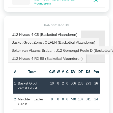
Vlaanderen)
RANGSCHIKKING
U12 Niveau 4 C5 (Basketbal Vlaanderen)
Basket Groot Zemst OEFEN (Basketbal Vlaanderen)
Beker van Vlaams-Brabant U12 Gemengd Poule D (Basketbal 
U12 Niveau 4 R2 B8 (Basketbal Vlaanderen)
#
Team
GW
W
V
G
DV
DT
DS
Ptn
1
Basket Groot
10
8
2
0
506
233
273
26
Zemst G12 A
2
Merchtem Eagles
8
8
0
0
448
137
311
24
G12 B