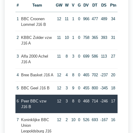
#
Team
GW
W
V
G
DV
DT
DS
Ptn
1
BBC Croonen
12
11
1
0
966
477
489
34
Lommel J16 B
2
KBBC Zolder vzw
11
10
1
0
758
365
393
31
J16 A
3
Alfa 2000 Achel
11
8
3
0
699
586
113
27
J16 A
4
Bree Basket J16 A
12
4
8
0
465
702
-237
20
5
BBC Geel J16 B
12
3
9
0
455
800
-345
18
6
Peer BBC vzw
12
3
8
0
468
714
-246
17
J16 B
7
Koninklijke BBC
12
2
10
0
526
693
-167
16
Union
Leopoldsburg J16