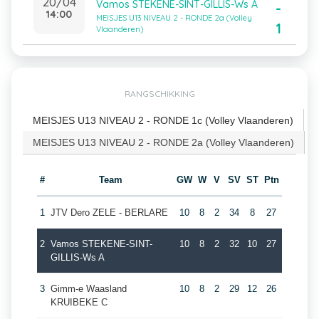
20/04
Vamos STEKENE-SINT-GILLIS-Ws A
-
14:00
MEISJES U13 NIVEAU 2 - RONDE 2a (Volley
1
Vlaanderen)
RANGSCHIKKING
MEISJES U13 NIVEAU 2 - RONDE 1c (Volley Vlaanderen)
MEISJES U13 NIVEAU 2 - RONDE 2a (Volley Vlaanderen)
#
Team
GW
W
V
SV
ST
Ptn
1
JTV Dero ZELE - BERLARE
10
8
2
34
8
27
2
Vamos STEKENE-SINT-
10
8
2
32
10
27
GILLIS-Ws A
3
Gimm-e Waasland
10
8
2
29
12
26
KRUIBEKE C