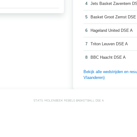
4
Jets Basket Zaventem D
5
Basket Groot Zemst DSE
6
Hageland United DSE A
7
Triton Leuven DSE A
8
BBC Haacht DSE A
Bekijk alle wedstrijden en r
Vlaanderen)
STATS: MOLENBEEK REBELS BASKETBALL DSE A