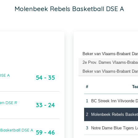
Molenbeek Rebels Basketball DSE A
Beker van Vlaams-Brabant Dam
2e Prov. Dames Vlaams-Braban
Beker van Vlaams-Brabant Dam
DSE A
54 - 35
#
Te
1
BC Streek Inn Vilvoorde 
ren DSE R
33 - 24
2
Molenbeek Rebels Basket
3
Notre Dame Blue Tigers 
Basketball DSE A
59 - 46