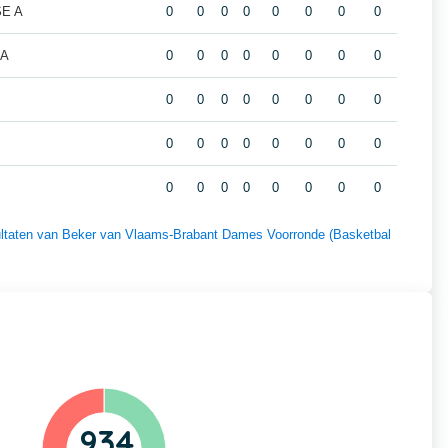
SE A
0
0
0
0
0
0
0
0
 A
0
0
0
0
0
0
0
0
0
0
0
0
0
0
0
0
0
0
0
0
0
0
0
0
0
0
0
0
0
0
0
0
esultaten van Beker van Vlaams-Brabant Dames Voorronde (Basketbal
934