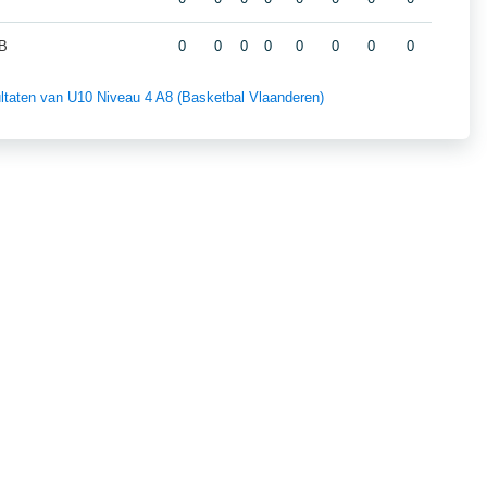
 B
0
0
0
0
0
0
0
0
sultaten van U10 Niveau 4 A8 (Basketbal Vlaanderen)