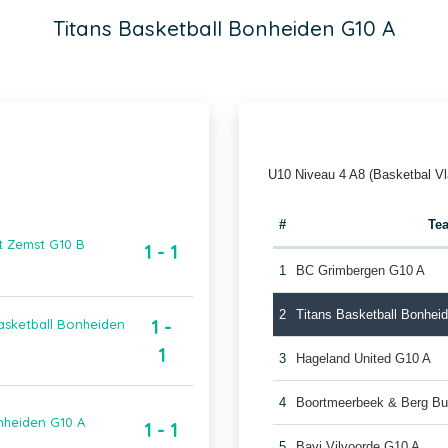
Titans Basketball Bonheiden G10 A
U10 Niveau 4 A8 (Basketbal V
#
Te
t Zemst G10 B
1 - 1
1
BC Grimbergen G10 A
2
Titans Basketball Bonhei
1 -
asketball Bonheiden
1
3
Hageland United G10 A
4
Boortmeerbeek & Berg Bu
nheiden G10 A
1 - 1
5
Bavi Vilvoorde G10 A