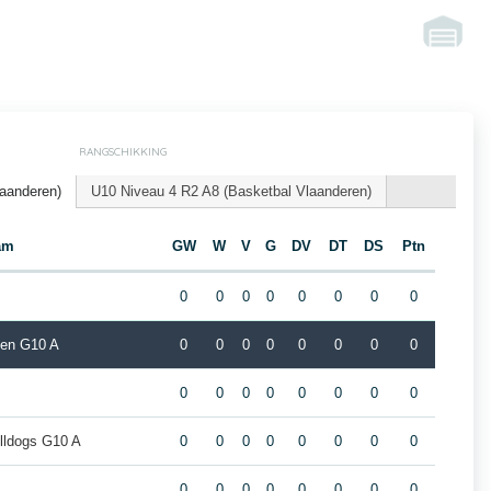
RANGSCHIKKING
laanderen)
U10 Niveau 4 R2 A8 (Basketbal Vlaanderen)
am
GW
W
V
G
DV
DT
DS
Ptn
0
0
0
0
0
0
0
0
den G10 A
0
0
0
0
0
0
0
0
0
0
0
0
0
0
0
0
lldogs G10 A
0
0
0
0
0
0
0
0
0
0
0
0
0
0
0
0