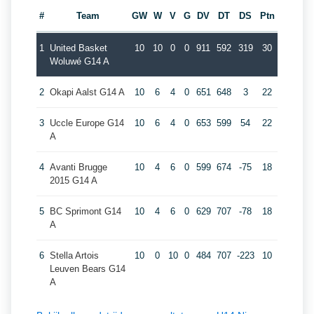
#
Team
GW
W
V
G
DV
DT
DS
Ptn
1
United Basket
10
10
0
0
911
592
319
30
Woluwé G14 A
2
Okapi Aalst G14 A
10
6
4
0
651
648
3
22
3
Uccle Europe G14
10
6
4
0
653
599
54
22
A
4
Avanti Brugge
10
4
6
0
599
674
-75
18
2015 G14 A
5
BC Sprimont G14
10
4
6
0
629
707
-78
18
A
6
Stella Artois
10
0
10
0
484
707
-223
10
Leuven Bears G14
A