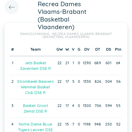
Recrea Dames
Vlaams-Brabant
(Basketbal
Vlaanderen)
RANGSCHIKKING : RECREA DAMES VLAAMS-BRABANT
(BASKETBAL VLAANDEREN)
#
Team
GW
W
V
G
DV
DT
DS
Ptn
1
Jets Basket
22
21
1
0
1290
689
601
64
Zaventem DSE R
2
Strombeek Beavers
22
17
5
0
1330
826
504
56
Wemmel Basket
Club DSE R
3
Basket Groot
22
17
4
0
1300
706
594
55
Zemst DSE R
4
Notre Dame BLue
22
15
7
0
1198
948
250
52
Tigers Leuven DSE