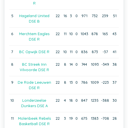
R
5
Hageland United
22
16
3
0
971
732
239
51
DSE B
6
Merchtem Eagles
22
11
10
0
1043
878
165
43
DSE R
7
BC Opwijk DSE R
22
10
11
0
836
873
-37
41
8
BC Streek Inn
22
8
14
0
744
1093
-349
38
Vilvoorde DSE R
9
De Rode Leeuwen
22
8
13
0
786
1009
-223
37
DSE R
10
Londerzeelse
22
4
18
0
847
1235
-388
30
Dunkers DSE A
11
Molenbeek Rebels
22
3
19
0
675
1383
-708
28
Basketball DSE R