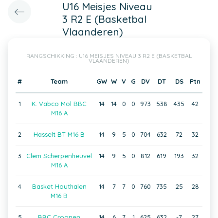
U16 Meisjes Niveau
3 R2 E (Basketbal
Vlaanderen)
RANGSCHIKKING : U16 MEISJES NIVEAU 3 R2 E (BASKETBAL
VLAANDEREN)
#
Team
GW
W
V
G
DV
DT
DS
Ptn
1
K. Vabco Mol BBC
14
14
0
0
973
538
435
42
M16 A
2
Hasselt BT M16 B
14
9
5
0
704
632
72
32
3
Clem Scherpenheuvel
14
9
5
0
812
619
193
32
M16 A
4
Basket Houthalen
14
7
7
0
760
735
25
28
M16 B
5
BBC Croonen
14
6
7
1
625
632
-7
27