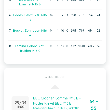
Lommel M16 B
6
Hades Kiewit BBC M16
14
5
7
1
650
706
-56
24
B
7
Basket Zonhoven M16
14
4
10
0
695
749
-54
22
A
8
Femina Habac Sint-
14
1
13
0
432
1040
-608
16
Truiden M16 C
WEDSTRIJDEN
BBC Croonen Lommel M16 B -
64 -
29/04
Hades Kiewit BBC M16 B
11:00
55
U16 Meisjes Niveau 3 R2 E (Basketbal