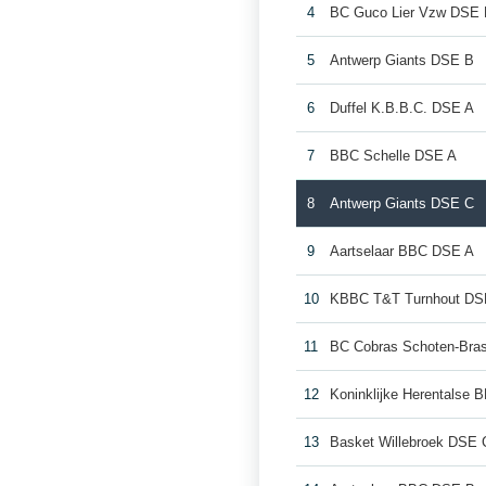
4
BC Guco Lier Vzw DSE
5
Antwerp Giants DSE B
6
Duffel K.B.B.C. DSE A
7
BBC Schelle DSE A
8
Antwerp Giants DSE C
9
Aartselaar BBC DSE A
10
KBBC T&T Turnhout DS
11
BC Cobras Schoten-Bra
12
Koninklijke Herentalse
13
Basket Willebroek DSE 