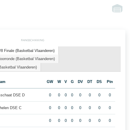
RANGSCHIKKING
8 Finale (Basketbal Vlaanderen)
orronde (Basketbal Vlaanderen)
Basketbal Vlaanderen)
eam
GW
W
V
G
DV
DT
DS
Ptn
sschaat DSE D
0
0
0
0
0
0
0
0
helen DSE C
0
0
0
0
0
0
0
0
0
0
0
0
0
0
0
0