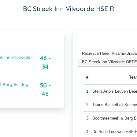
BC Streek Inn Vilvoorde HSE R
Recreatie Heren Vlaams-Braba
46 -
k Inn Vilvoorde
BC Streek Inn Vilvoorde OEFE
34
#
Tea
50 -
& Berg Bulldogs
1
Stella Artois Leuven Be
45
2
Titans Basketball Keerb
3
Boortmeerbeek & Berg B
4
De Rode Leeuwen HSE 