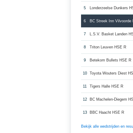
5
Londerzeelse Dunkers 
6
BC Streek Inn Vilvoord
7
L.S.V. Basket Landen H
8
Triton Leuven HSE R
9
Betekom Bullets HSE R
10
Toyota Wouters Diest H
11
Tigers Halle HSE R
12
BC Machelen-Diegem H
13
BBC Haacht HSE R
Bekijk alle wedstrijden en re