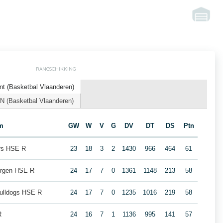
RANGSCHIKKING
nt (Basketbal Vlaanderen)
N (Basketbal Vlaanderen)
m
GW
W
V
G
DV
DT
DS
Ptn
ars HSE R
23
18
3
2
1430
966
464
61
ergen HSE R
24
17
7
0
1361
1148
213
58
ulldogs HSE R
24
17
7
0
1235
1016
219
58
R
24
16
7
1
1136
995
141
57