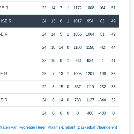
HSE R
22
14
7
1
1172
1008
164
51
e HSE R
24
13
8
1
1017
954
63
49
SE R
24
14
5
1
1055
1004
51
49
24
10
14
0
1108
1150
-42
44
22
10
9
1
933
934
-1
41
SE R
23
7
13
1
1005
1201
-196
36
22
6
15
0
867
1119
-252
33
SE R
24
6
14
0
783
1127
-344
32
24
0
0
0
0
480
-480
0
sultaten van Recreatie Heren Vlaams-Brabant (Basketbal Vlaanderen)