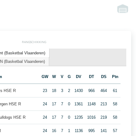
RANGSCHIKKING
nt (Basketbal Vlaanderen)
N (Basketbal Vlaanderen)
m
GW
W
V
G
DV
DT
DS
Ptn
ars HSE R
23
18
3
2
1430
966
464
61
ergen HSE R
24
17
7
0
1361
1148
213
58
ulldogs HSE R
24
17
7
0
1235
1016
219
58
R
24
16
7
1
1136
995
141
57