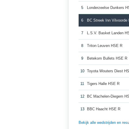
5
Londerzeelse Dunkers 
6
BC Streek Inn Vilvoord
7
L.S.V. Basket Landen H
8
Triton Leuven HSE R
9
Betekom Bullets HSE R
10
Toyota Wouters Diest H
11
Tigers Halle HSE R
12
BC Machelen-Diegem H
13
BBC Haacht HSE R
Bekijk alle wedstrijden en re