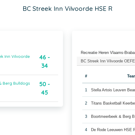
BC Streek Inn Vilvoorde HSE R
Recreatie Heren Vlaams-Braba
46 -
k Inn Vilvoorde
BC Streek Inn Vilvoorde OEFE
34
#
Tea
50 -
& Berg Bulldogs
1
Stella Artois Leuven Be
45
2
Titans Basketball Keerb
3
Boortmeerbeek & Berg B
4
De Rode Leeuwen HSE 