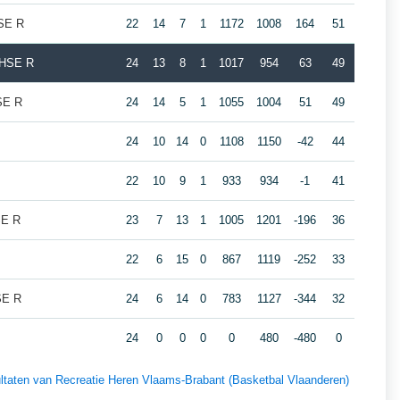
HSE R
22
14
7
1
1172
1008
164
51
e HSE R
24
13
8
1
1017
954
63
49
SE R
24
14
5
1
1055
1004
51
49
24
10
14
0
1108
1150
-42
44
22
10
9
1
933
934
-1
41
SE R
23
7
13
1
1005
1201
-196
36
22
6
15
0
867
1119
-252
33
SE R
24
6
14
0
783
1127
-344
32
24
0
0
0
0
480
-480
0
sultaten van Recreatie Heren Vlaams-Brabant (Basketbal Vlaanderen)