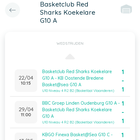
Basketclub Red
Sharks Koekelare
G10 A
WEDSTRIJDEN
1
Basketclub Red Sharks Koekelare
22/04
G10 A - KB Oostende Bredene
-
10:15
Basket@sea G10 A
1
U10 Niveau 4 R2 B2 (Basketbal Vlaanderen)
1
BBC Groep Linden Oudenburg G10 A -
29/04
Basketclub Red Sharks Koekelare
-
11:00
G10 A
1
U10 Niveau 4 R2 B2 (Basketbal Vlaanderen)
1
KBGO Finexa Basket@Sea G10 C -