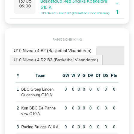
13/05
Basketclub Red Sharks Koekelare
-
09:00
G10 A
1
U10 Niveau 4 R2 B2 (Basketbal Vlaanderen)
RANGSCHIKKING
U10 Niveau 4 B2 (Basketbal Vlaanderen)
U10 Niveau 4 R2 B2 (Basketbal Vlaanderen)
#
Team
GW
W
V
G
DV
DT
DS
Ptn
1
BBC Groep Linden
0
0
0
0
0
0
0
0
Oudenburg G10 A
2
Kon BBC De Panne
0
0
0
0
0
0
0
0
vzw G10 A
3
Racing Brugge G10 A
0
0
0
0
0
0
0
0