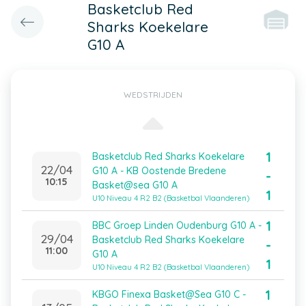
Basketclub Red
Sharks Koekelare
G10 A
WEDSTRIJDEN
1
Basketclub Red Sharks Koekelare
22/04
G10 A - KB Oostende Bredene
-
10:15
Basket@sea G10 A
1
U10 Niveau 4 R2 B2 (Basketbal Vlaanderen)
1
BBC Groep Linden Oudenburg G10 A -
29/04
Basketclub Red Sharks Koekelare
-
11:00
G10 A
1
U10 Niveau 4 R2 B2 (Basketbal Vlaanderen)
1
KBGO Finexa Basket@Sea G10 C -