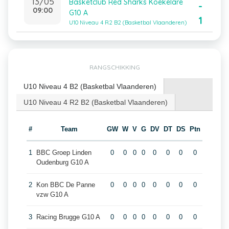
13/05
Basketclub Red Sharks Koekelare
-
09:00
G10 A
1
U10 Niveau 4 R2 B2 (Basketbal Vlaanderen)
RANGSCHIKKING
U10 Niveau 4 B2 (Basketbal Vlaanderen)
U10 Niveau 4 R2 B2 (Basketbal Vlaanderen)
#
Team
GW
W
V
G
DV
DT
DS
Ptn
1
BBC Groep Linden
0
0
0
0
0
0
0
0
Oudenburg G10 A
2
Kon BBC De Panne
0
0
0
0
0
0
0
0
vzw G10 A
3
Racing Brugge G10 A
0
0
0
0
0
0
0
0