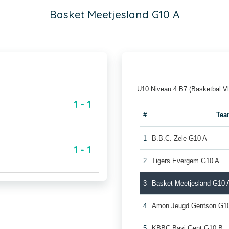
Basket Meetjesland G10 A
U10 Niveau 4 B7 (Basketbal V
1 - 1
#
Tea
1
B.B.C. Zele G10 A
1 - 1
2
Tigers Evergem G10 A
3
Basket Meetjesland G10 
4
Amon Jeugd Gentson G1
5
KBBC Bavi Gent G10 B