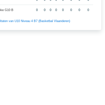
eke G10 B
0
0
0
0
0
0
0
0
sultaten van U10 Niveau 4 B7 (Basketbal Vlaanderen)