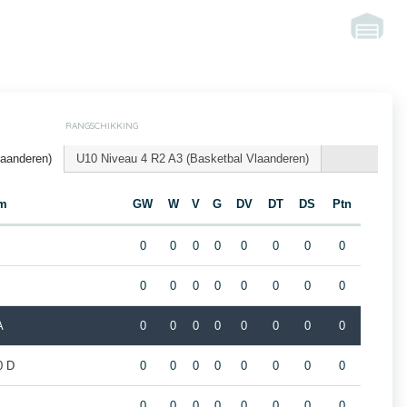
RANGSCHIKKING
laanderen)
U10 Niveau 4 R2 A3 (Basketbal Vlaanderen)
m
GW
W
V
G
DV
DT
DS
Ptn
0
0
0
0
0
0
0
0
0
0
0
0
0
0
0
0
A
0
0
0
0
0
0
0
0
0 D
0
0
0
0
0
0
0
0
0
0
0
0
0
0
0
0