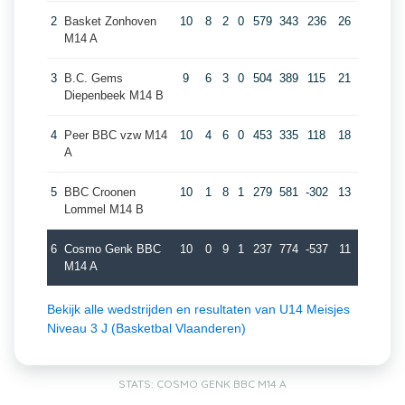
2
Basket Zonhoven
10
8
2
0
579
343
236
26
M14 A
3
B.C. Gems
9
6
3
0
504
389
115
21
Diepenbeek M14 B
4
Peer BBC vzw M14
10
4
6
0
453
335
118
18
A
5
BBC Croonen
10
1
8
1
279
581
-302
13
Lommel M14 B
6
Cosmo Genk BBC
10
0
9
1
237
774
-537
11
M14 A
Bekijk alle wedstrijden en resultaten van U14 Meisjes
Niveau 3 J (Basketbal Vlaanderen)
STATS: COSMO GENK BBC M14 A