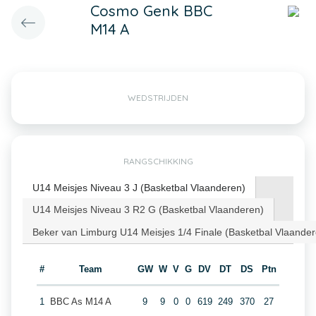
Cosmo Genk BBC
M14 A
WEDSTRIJDEN
RANGSCHIKKING
U14 Meisjes Niveau 3 J (Basketbal Vlaanderen)
U14 Meisjes Niveau 3 R2 G (Basketbal Vlaanderen)
Beker van Limburg U14 Meisjes 1/4 Finale (Basketbal Vlaander
#
Team
GW
W
V
G
DV
DT
DS
Ptn
1
BBC As M14 A
9
9
0
0
619
249
370
27