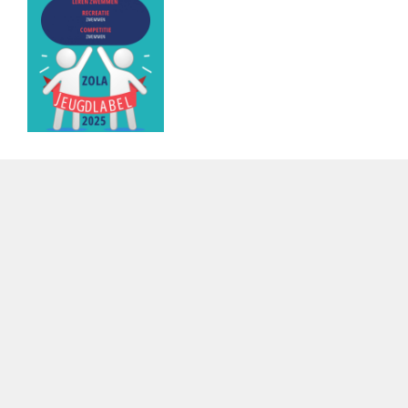
CONTACT
info@zolaswim.be
V
olg ons via
Facebook
en
Instagram
Zwembad Plantin
Plantin en Moretuslei 343
2140 Antwerpen
Zwembad Wezenberg
Desguinlei 17-19
2018 Antwerpen