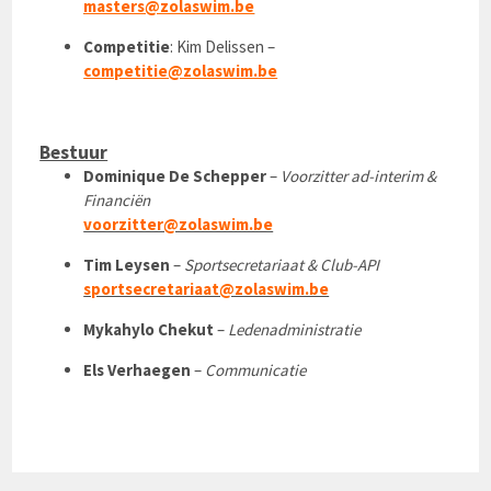
masters@zolaswim.be
Competitie
: Kim Delissen –
competitie@zolaswim.be
Bestuur
Dominique De Schepper
–
Voorzitter ad-interim &
Financiën
voorzitter@zolaswim.be
Tim Leysen
–
Sportsecretariaat & Club-API
sportsecretariaat@zolaswim.be
Mykahylo Chekut
–
Ledenadministratie
Els Verhaegen
–
Communicatie