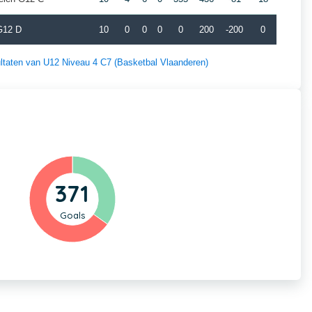
G12 D
10
0
0
0
0
200
-200
0
sultaten van U12 Niveau 4 C7 (Basketbal Vlaanderen)
371
Goals