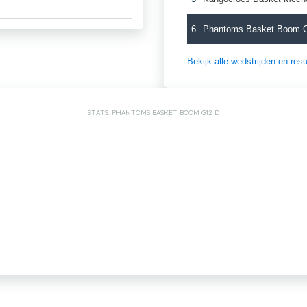
6
Phantoms Basket Boom 
Bekijk alle wedstrijden en re
STATS: PHANTOMS BASKET BOOM G12 D