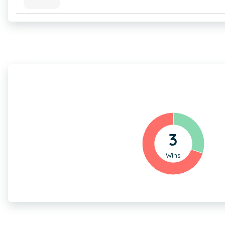
3
Wins