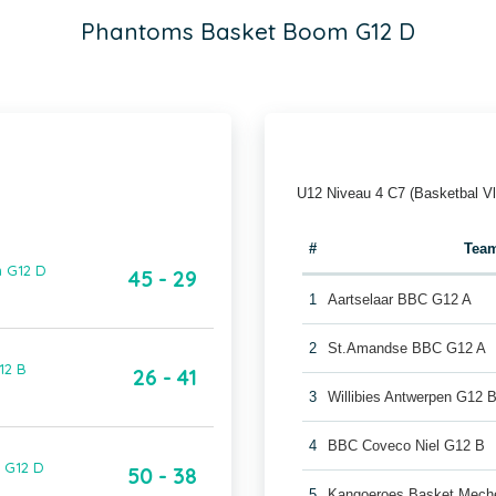
Phantoms Basket Boom G12 D
U12 Niveau 4 C7 (Basketbal V
#
Tea
m G12 D
45 - 29
1
Aartselaar BBC G12 A
2
St.Amandse BBC G12 A
12 B
26 - 41
3
Willibies Antwerpen G12 
4
BBC Coveco Niel G12 B
 G12 D
50 - 38
5
Kangoeroes Basket Mech