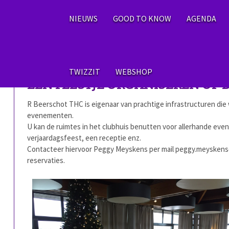
NIEUWS
GOOD TO KNOW
AGENDA
TWIZZIT
WEBSHOP
EEN FEESTJE ORGANISEREN OP 
R Beerschot THC is eigenaar van prachtige infrastructuren die 
evenementen.
U kan de ruimtes in het clubhuis benutten voor allerhande eve
verjaardagsfeest, een receptie enz.
Contacteer hiervoor Peggy Meyskens per mail
peggy.meyskens
reservaties.