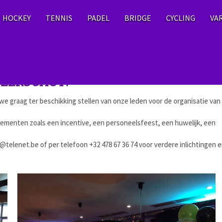
HOCKEY
TENNIS
PADEL
BRIDGE
CYCLING
VA
BEERSCHOT?
we graag ter beschikking stellen van onze leden voor de organisatie van 
nementen zoals een incentive, een personeelsfeest, een huwelijk, een
@telenet.be
of per telefoon +32 478 67 36 74 voor verdere inlichtingen 