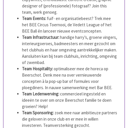
designer of (professionele) fotograaf? Join this
team, werk genoeg.
Team Events:
fuif- en organisatiebeest? Trek mee
het BEE Circus Toernooi, de Vedett League of het
BEE Ball én lanceer nieuwe eventconcepten.
Team Infrastructuur:
handige harry’s, groene vingers,
interieurgoeroes, badmeesters en meer gezocht om
het clubhuis en haar omgeving aantrekkelijker maken.
Aansluiten kan bij team clubhuis, inrichting, omgeving
of zwembad.
Team Hospitality:
optimaliseer mee de horeca op
Beerschot. Denk mee na over vernieuwende
concepten à la pop-up bar of formules voor
ploegdiners. In nauwe samenwerking met Bar BEE.
Team Ledenwerving:
commercieel ingesteld en
ideeën te over om onze Beerschot familie te doen
groeien? Help!
Team Sponsoring:
zoek mee naar ambitieuze partners
die geloven in onze club en er mee in willen
investeren. Teamversterking gezocht.