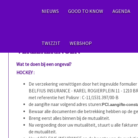
NIEUWS
GOOD TO KNOW
AGENDA
TWIZZIT
WEBSHOP
VERZEKERINGEN
Wat te doen bij een ongeval?
HOCKEY :
De verzekering verwittigen door het ingevulde formulier 
BELFIUS INSURANCE - KAREL ROGIERPLEIN 11 - 1210 
met referentie het Polisnr : C-11/1531.397/00-B
de aangifte naar volgend adres sturen:
PCI.aangifte-const
Bewaar alle documenten die betrekking hebben op de g
Breng eerst alles binnen bij de mutualiteit.
Na vergoeding door uw mutualiteit, stuurt u alle fakt
de mutualiteit.