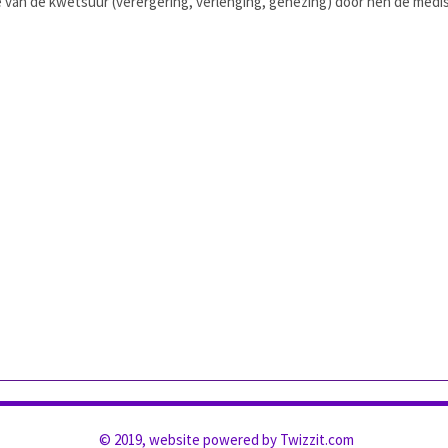
an de kwetsuur (verergering, verlenging, genezing) door hen de medi
© 2019, website powered by
Twizzit.com