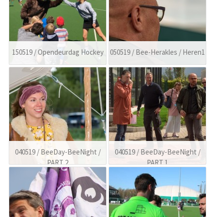
150519 / Opendeurdag Hockey
050519 / Bee-Herakles / Heren1
040519 / BeeDay-BeeNight /
040519 / BeeDay-BeeNight /
PART 2
PART 1