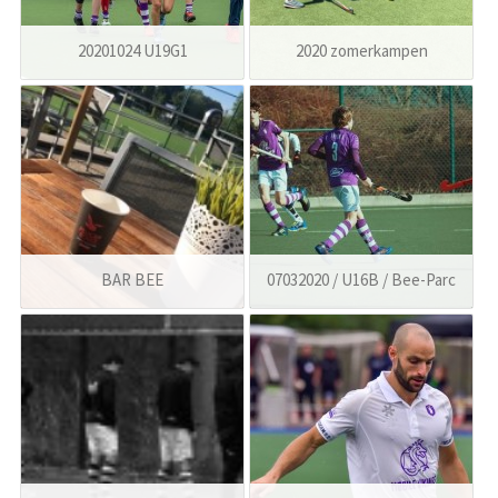
20201024 U19G1
2020 zomerkampen
BAR BEE
07032020 / U16B / Bee-Parc