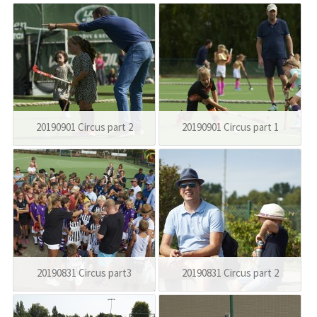
20190901 Circus part 2
20190901 Circus part 1
20190831 Circus part3
20190831 Circus part 2