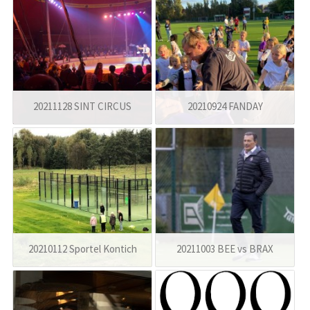
20211128 SINT CIRCUS
20210924 FANDAY
20210112 Sportel Kontich
20211003 BEE vs BRAX