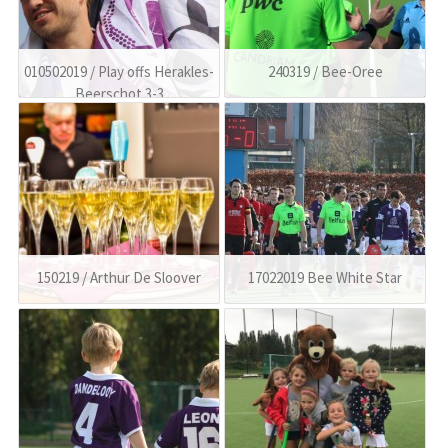
010502019 / Play offs Herakles-
240319 / Bee-Oree
Beerschot 3-3
150219 / Arthur De Sloover
17022019 Bee White Star