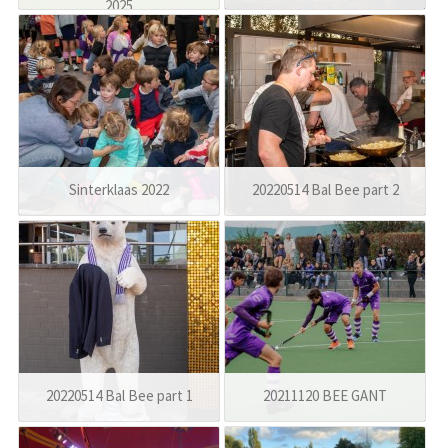
2025
Sinterklaas 2022
20220514 Bal Bee part 2
20220514 Bal Bee part 1
20211120 BEE GANT