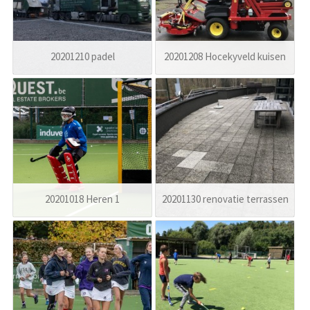
20201210 padel
20201208 Hocekyveld kuisen
20201018 Heren 1
20201130 renovatie terrassen