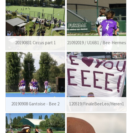
20190831 Circus part 1
21092019 / U16B1 / Bee-Hermes
20190908 Gantoise - Bee 2
120519/FinaleBeeLeo/Heren1