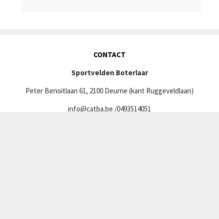
CONTACT
Sportvelden Boterlaar
Peter Benoitlaan 61, 2100 Deurne (kant Ruggeveldlaan)
info@catba.be
/0493514051
VOLG ONS
Facebook Catba
Instagram Catba
Instagram kikkerfit