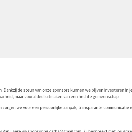
. Dankzij de steun van onze sponsors kunnen we blijven investeren in 
baarheid, maar vooral deel uitmaken van een hechte gemeenschap.
m zorgen we voor een persoonlijke aanpak, transparante communicati
 Van Laere via sponsoring.catba@gmail.com. Zij bespreekt met jou graa