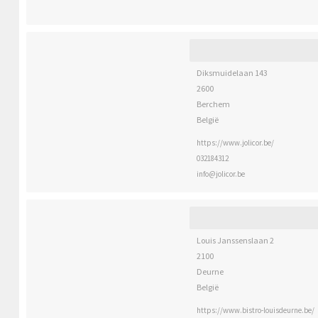
Diksmuidelaan 143
2600
Berchem
België
https://www.jolicor.be/
032184312
info@jolicor.be
Louis Janssenslaan 2
2100
Deurne
België
https://www.bistro-louisdeurne.be/