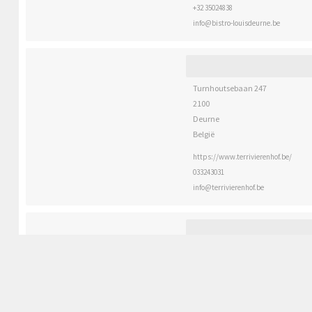
+32 35024838
info@bistro-louisdeurne.be
Turnhoutsebaan 247
2100
Deurne
België
https://www.terrivierenhof.be/
033243031
info@terrivierenhof.be
Herentalsebaan 141
2100
Deurne
België