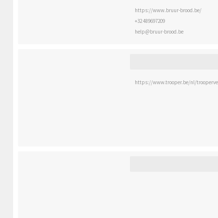
https://www.bruur-brood.be/
+32 489697209
help@bruur-brood.be
https://www.trooper.be/nl/trooperv