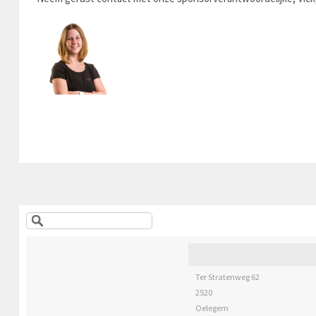
Ter Stratenweg 62
2520
Oelegem