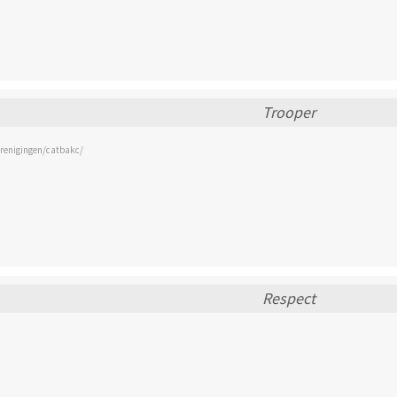
Trooper
erenigingen/catbakc/
Respect