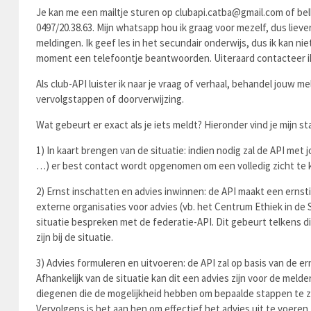
Je kan me een mailtje sturen op clubapi.catba@gmail.com of bel
0497/20.38.63. Mijn whatsapp hou ik graag voor mezelf, dus lieve
meldingen. Ik geef les in het secundair onderwijs, dus ik kan ni
moment een telefoontje beantwoorden. Uiteraard contacteer ik 
Als club-API luister ik naar je vraag of verhaal, behandel jouw mel
vervolgstappen of doorverwijzing.
Wat gebeurt er exact als je iets meldt? Hieronder vind je mijn s
1) In kaart brengen van de situatie: indien nodig zal de API me
…) er best contact wordt opgenomen om een volledig zicht te kr
2) Ernst inschatten en advies inwinnen: de API maakt een ernst
externe organisaties voor advies (vb. het Centrum Ethiek in de
situatie bespreken met de federatie-API. Dit gebeurt telkens 
zijn bij de situatie.
3) Advies formuleren en uitvoeren: de API zal op basis van de 
Afhankelijk van de situatie kan dit een advies zijn voor de mel
diegenen die de mogelijkheid hebben om bepaalde stappen te z
Vervolgens is het aan hen om effectief het advies uit te voeren