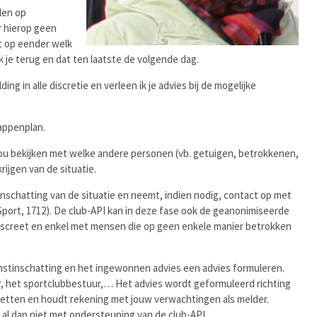
len op
r hierop geen
et op eender welk
je terug en dat ten laatste de volgende dag.
ding in alle discretie en verleen ik je advies bij de mogelijke
tappenplan.
t jou bekijken met welke andere personen (vb. getuigen, betrokkenen,
ijgen van de situatie.
inschatting van de situatie en neemt, indien nodig, contact op met
 Sport, 1712). De club-API kan in deze fase ook de geanonimiseerde
discreet en enkel met mensen die op geen enkele manier betrokken
ernstinschatting en het ingewonnen advies een advies formuleren.
der, het sportclubbestuur,… Het advies wordt geformuleerd richting
etten en houdt rekening met jouw verwachtingen als melder.
, al dan niet met ondersteuning van de club-API.