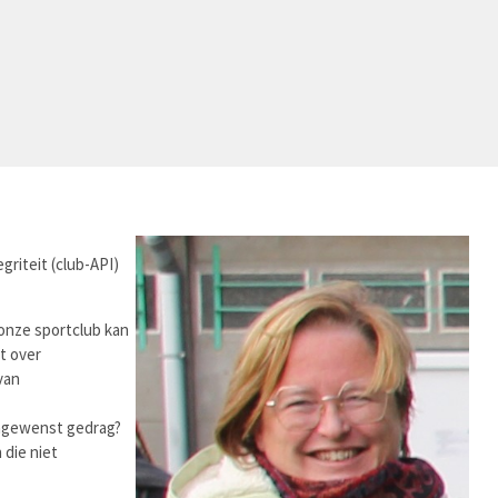
riteit (club-API)
n onze sportclub kan
ht over
van
ongewenst gedrag?
 die niet