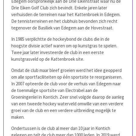
Edegem oorspronkelijk aan de Drie Eikenstraat waar nu de
Drie Eiken Golf Club zich bevindt. Enkele jaren later
verhuisden de terreinen naar het Kattenbroek in Edegem.
De tennisterreinen en het clubhuis bevonden zich recht
tegenover de Basiliek van Edegem aan de Hovestraat.
In 1985 verplichtte de hockeybond de clubs die in de
hoogste divisie actief waren om op kunstgras te spelen.
Twee jaar later investeerde de club in een eerste
kunstgrasveld op de Kattenbroek site.
Omdat de club maar bleef groeien werd het idee geopperd
om alle sportfaciliteiten op één sportsite te reorganiseren.
In 2007 opteerde de club voor de verhuis van Edegem naar
de toenmalige sportsite van Electrabel aan de
Groeningenlei in Kontich. Zeer snel volgde daarop de aanleg
van een tweede hockey waterveld omwille van een verdere
groei van de club en een verdere uitbreiding mogelijk te
maken.
Ondertussen is de club al meer dan 10 jaar in Kontich
gelegen en telt de club meer dan 1000 leden. In 2019 werd