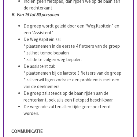
Indien geen fietspad, dan rijden we op de baan aan
de rechterkant
B. Van 15 tot 50 personen
De groep wordt geleid door een “WegKapitein” en
een “Assistent”
De WegKapitein zal:
* plaatsnemen in de eerste 4 fietsers van de groep
* zal het tempo bepalen
* zal de te volgen weg bepalen
De assistent zal:
* plaatsnemen bij de laatste 3 fietsers van de groep
* zal verwittigen zodra er een probleem is met een
van de deelnemers
De groep zal steeds op de baan rijden aan de
rechterkant, ook al is een fietspad beschikbaar.
De wegcode zal ten allen tijde gerespecteerd
worden.
COMMUNICATIE